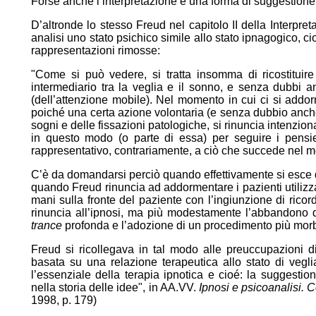
Forse anche l’interpretazione è una forma di suggestione.
D’altronde lo stesso Freud nel capitolo II della Interpret
analisi uno stato psichico simile allo stato ipnagogico, cioè
rappresentazioni rimosse:
"Come si può vedere, si tratta insomma di ricostituir
intermediario tra la veglia e il sonno, e senza dubbi anc
(dell’attenzione mobile). Nel momento in cui ci si addo
poiché una certa azione volontaria (e senza dubbio anche cr
sogni e delle fissazioni patologiche, si rinuncia intenzional
in questo modo (o parte di essa) per seguire i pensi
rappresentativo, contrariamente, a ciò che succede nel m
C’è da domandarsi perciò quando effettivamente si esce da
quando Freud rinuncia ad addormentare i pazienti utiliz
mani sulla fronte del paziente con l’ingiunzione di rico
rinuncia all’ipnosi, ma più modestamente l’abbandono de
trance
profonda e l’adozione di un procedimento più morbid
Freud si ricollegava in tal modo alle preuccupazioni 
basata su una relazione terapeutica allo stato di vegl
l’essenziale della terapia ipnotica e cioé: la suggestion
nella storia delle idee", in AA.VV.
Ipnosi e psicoanalisi. C
1998, p. 179)