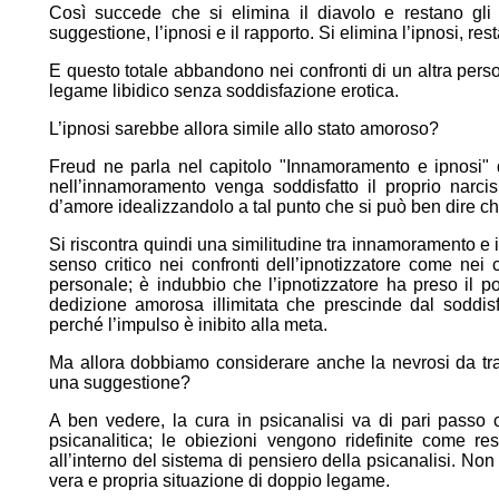
Così succede che si elimina il diavolo e restano gli i
suggestione, l’ipnosi e il rapporto. Si elimina l’ipnosi, resta
E questo totale abbandono nei confronti di un altra pe
legame libidico senza soddisfazione erotica.
L’ipnosi sarebbe allora simile allo stato amoroso?
Freud ne parla nel capitolo "Innamoramento e ipnosi" de
nell’innamoramento venga soddisfatto il proprio narcis
d’amore idealizzandolo a tal punto che si può ben dire che 
Si riscontra quindi una similitudine tra innamoramento e 
senso critico nei confronti dell’ipnotizzatore come nei 
personale; è indubbio che l’ipnotizzatore ha preso il pos
dedizione amorosa illimitata che prescinde dal soddi
perché l’impulso è inibito alla meta.
Ma allora dobbiamo considerare anche la nevrosi da trans
una suggestione?
A ben vedere, la cura in psicanalisi va di pari passo c
psicanalitica; le obiezioni vengono ridefinite come r
all’interno del sistema di pensiero della psicanalisi. Non c’
vera e propria situazione di doppio legame.