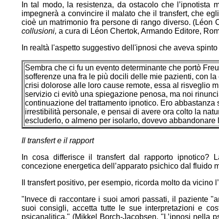
In tal modo, la resistenza, da ostacolo che l’ipnotista 
impegnerà a convincire il malato che il transfert, che eg
cioè un matrimonio fra persone di rango diverso. (Léon 
collusioni,
a cura di Léon Chertok, Armando Editore, Rom
In realtà l'aspetto suggestivo dell'ipnosi che aveva spint
Sembra che ci fu un evento determinante che portò Freud
sofferenze una fra le più docili delle mie pazienti, con la 
crisi dolorose alle loro cause remote, essa al risveglio m
servizio ci evitò una spiegazione penosa, ma noi rinunc
continuazione del trattamento ipnotico. Ero abbastanza 
irrestibilità personale, e pensai di avere ora colto la nat
escluderlo, o almeno per isolarlo, dovevo abbandonare l
Il transfert e il rapport
In cosa differisce il transfert dal rapporto ipnotico? 
concezione energetica dell’apparato psichico dal fluido
Il transfert positivo, per esempio, ricorda molto da vicino l
"Invece di raccontare i suoi amori passati, il paziente "
suoi consigli, accetta tutte le sue interpretazioni e cos
psicanalitica." (Mikkel Borch-Jacobsen, "L’ipnosi nella p