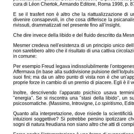
cura di Léon Chertok, Armando Editore, Roma 1998, p. 8
E se il trasfert non è altro che la riattualizzazione di
divenire consapevoli, in che cosa differisce la psicanalis
rivissuti, drammatizzati nel presente fino all’insight.
Che dire invece della libido e del fluido descritto da Me
Mesmer credeva nell'esistenza di un principio unico dell
non sarebbero altro che il risultato di una cattiva circo
in comune:
Per esempio Freud legava indissolubilmente l'ontogenesi 
Affermava (in base alla suddivisione pulsione dell'Io/pul
suoi fini; ma da un altro punto di vista non è che un'
proprie forze in cambio di un premio di piacere. Egli è il
Inoltre, descrivendo l'apparato psichico usava termi
"energia". Se si riscontra una "stasi della libido", un s
psicosomatiche. (Massimo, Introvigne,
Lo spiritismo
, Edi
Quanto alla interpretazione, dove risiede la scientificità
intuizioni soggettive? Si potrebbe persino ipotizzare 
sogni di natura freudiana non siano altro che atti di comp