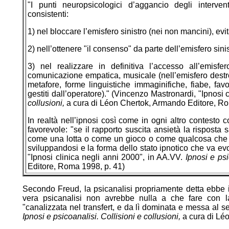
"I punti neuropsicologici d’aggancio degli interven
consistenti:
1) nel bloccare l’emisfero sinistro (nei non mancini), e
2) nell’ottenere "il consenso" da parte dell’emisfero sini
3) nel realizzare in definitiva l’accesso all’emis
comunicazione empatica, musicale (nell’emisfero destro s
metafore, forme linguistiche immaginifiche, fiabe, fav
gestiti dall’operatore)." (Vincenzo Mastronardi, "Ipnosi
collusioni,
a cura di Léon Chertok, Armando Editore, Ro
In realtà nell’ipnosi così come in ogni altro contesto 
favorevole: "se il rapporto suscita ansietà la risposta s
come una lotta o come un gioco o come qualcosa che lo 
sviluppandosi e la forma dello stato ipnotico che va e
"Ipnosi clinica negli anni 2000", in AA.VV.
Ipnosi e psi
Editore, Roma 1998, p. 41)
Secondo Freud, la psicanalisi propriamente detta ebbe iniz
vera psicanalisi non avrebbe nulla a che fare con la 
"canalizzata nel transfert, e da lì dominata e messa al 
Ipnosi e psicoanalisi. Collisioni e collusioni,
a cura di Lé