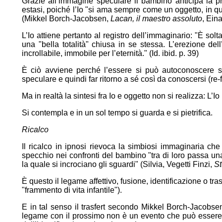
Grazie all’immagine speculare il bambino anticipa la p
estasi, poiché l’Io "si ama sempre come un oggetto, in que
(Mikkel Borch-Jacobsen,
Lacan, il maestro assoluto
, Eina
L’Io attiene pertanto al registro dell’immaginario: "È solta
una "bella totalità" chiusa in se stessa. L’erezione del
incrollabile, immobile per l’eternità." (Id. ibid. p. 39)
È ciò avviene perché l’essere si può autoconoscere sol
speculare e quindi far ritorno a sé così da conoscersi (re-
Ma in realtà la sintesi fra Io e oggetto non si realizza: L’Io 
Si contempla e in un sol tempo si guarda e si pietrifica.
Ricalco
Il ricalco in ipnosi rievoca la simbiosi immaginaria c
specchio nei confronti del bambino "tra di loro passa u
la quale si incrociano gli sguardi" (Silvia, Vegetti Finzi,
St
È questo il legame affettivo, fusione, identificazione o tras
"frammento di vita infantile").
E in tal senso il trasfert secondo Mikkel Borch-Jacobse
legame con il prossimo non è un evento che può essere r